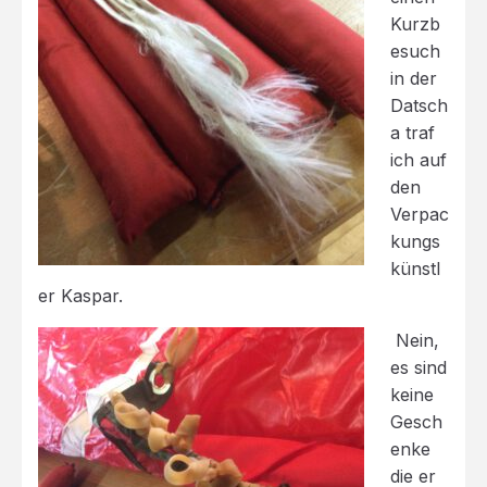
Kurzb
esuch
in der
Datsch
a traf
ich auf
den
Verpac
kungs
künstl
er Kaspar.
Nein,
es sind
keine
Gesch
enke
die er